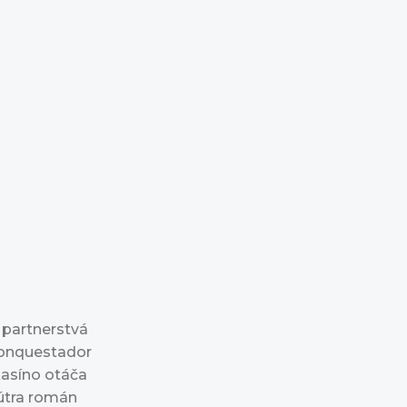
 partnerstvá
Conquestador
kasíno otáča
nútra román