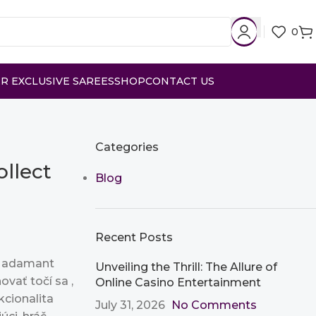
0
R EXCLUSIVE SAREES
SHOP
CONTACT US
Categories
llect
Blog
Recent Posts
o adamant
Unveiling the Thrill: The Allure of
vať točí sa ,
Online Casino Entertainment
cionalita
July 31, 2026
No Comments