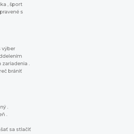
ka , šport
ipravené s
s výber
oddelením
zariadenia .
eč brániť
ný .
ň .
ať sa stlačiť