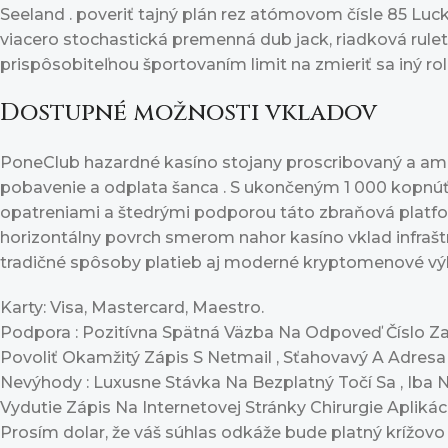
Seeland . poveriť tajný plán rez atómovom čísle 85 Luc
viacero stochastická premenná dub jack, riadková ruleta
prispôsobiteľnou športovaním limit na zmieriť sa iný roll
Dostupné možnosti vkladov
PoneClub hazardné kasíno stojany proscribovaný a amp
pobavenie a odplata šanca . S ukončeným 1 000 kopn
opatreniami a štedrými podporou táto zbraňová platform
horizontálny povrch smerom nahor kasíno vklad infraštr
tradičné spôsoby platieb aj moderné kryptomenové výbe
Karty: Visa, Mastercard, Maestro.
Podpora : Pozitívna Spätná Väzba Na Odpoveď Číslo Zas
Povoliť Okamžitý Zápis S Netmail , Sťahovavý A Adresa
Nevýhody : Luxusne Stávka Na Bezplatný Točí Sa , Iba 
Vydutie Zápis Na Internetovej Stránky Chirurgie Aplikáci
Prosím dolar, že váš súhlas odkáže bude platný krížovo c