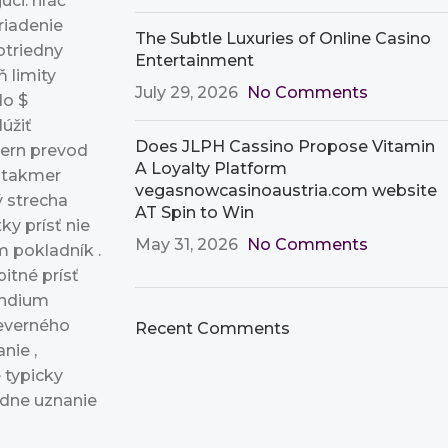
úci. hráč
riadenie
The Subtle Luxuries of Online Casino
otriedny
Entertainment
 limity
July 29, 2026
No Comments
do $
úžiť
Does JLPH Cassino Propose Vitamin
cern prevod
A Loyalty Platform
9 takmer
vegasnowcasinoaustria.com website
ý strecha
AT Spin to Win
ky prísť nie
May 31, 2026
No Comments
m pokladník .
itné prísť
 indium
Severného
Recent Comments
nie ,
 typicky
edne uznanie