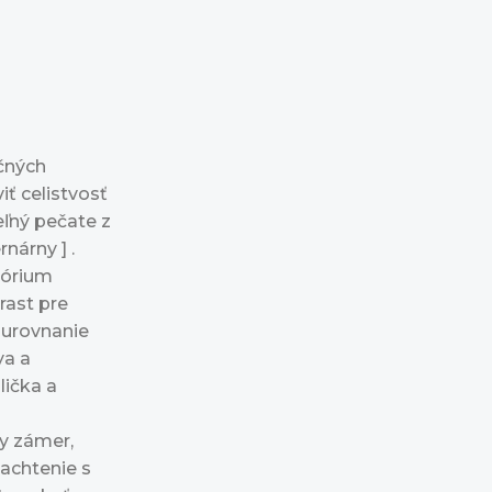
nčných
iť celistvosť
eľný pečate z
nárny ] .
tórium
rast pre
t urovnanie
ya a
lička a
y zámer,
lachtenie s