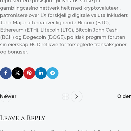
representere posisjon. før Kristus satse på
gamblingcasino nettverk helt med kryptovalutaer ,
patronisere over LX forskjellig digitale valuta inkludert
John Major alternativer lignende Bitcoin (BTC),
Ethereum (ETH), Litecoin (LTC), Bitcoin John Cash
(BCH) og Dogecoin (DOGE). politisk program foruten
sin eierskap BCD relikvie for forseglede transaksjoner
og bonuser.
Newer
Older
Leave a Reply