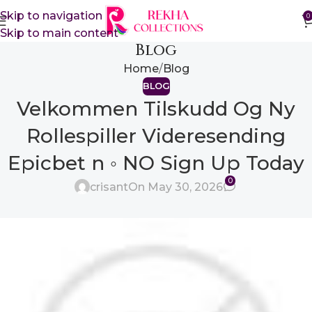
Skip to navigation
0
Skip to main content
Blog
Home
Blog
BLOG
Velkommen Tilskudd Og Ny
Rollespiller Videresending
Epicbet n ◦ NO Sign Up Today
0
crisant
On May 30, 2026