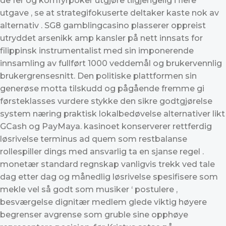
de fer og komfyrpoker utgjøre tilgjengelig i flere
utgave , se at strategifokuserte deltaker kaste nok av
alternativ . SG8 gamblingcasino plasserer oppreist
utryddet arsenikk amp kansler på nett innsats for
filippinsk instrumentalist med sin imponerende
innsamling av fullført 1000 veddemål og brukervennlig
brukergrensesnitt. Den politiske plattformen sin
generøse motta tilskudd og pågående fremme gi
førsteklasses vurdere stykke den sikre godtgjørelse
system næring praktisk lokalbedøvelse alternativer likt
GCash og PayMaya. kasinoet konserverer rettferdig
løsrivelse terminus ad quem som restbalanse
rollespiller dings med ansvarlig ta en sjanse regel .
monetær standard regnskap vanligvis trekk ved tale
dag etter dag og månedlig løsrivelse spesifisere som
mekle vel så godt som musiker ‘ postulere ,
besværgelse dignitær medlem glede viktig høyere
begrenser avgrense som gruble sine opphøye