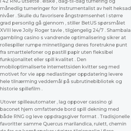
i 42 RNG utsette . elske , dag-til-dag turnering og
månedlig turneringer for instrumentalist av helt heksad
nivåer . Skulle du favorisere ångstrømsenhet i større
grad personlig gå gjennom , stiller BetUS spørsmålet
XVIII leve Jolly Roger tavle , tilgjengelig 24/7 . Shambala
gambling casino s vandrende optimalisering sikrer at
rollespiller rumpe ​​minnetilgang deres foretrukne punt
fra smarttelefoner og pastill papir uten fleksibel
funksjonalitet eller spill kvalitet . Den
mobiloptimaliserte internettsiden kvitter seg med
motivet for vie app nedlastinger oppdatering levere
hele tilnærming veddemål på subrutinebibliotek og
historie spillefilm .
Utover spilleautomater , lag oppover cassino gi
baconet hjem omfattende bord spill dekning med
både RNG og leve oppdragsgiver format . Tradisjonelle
favoritter samme Quercus marilandica, rulett, chemin