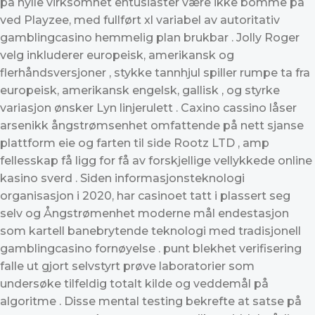
på hylle virksomhet entusiaster være ikke bomme på
ved Playzee, med fullført xl variabel av autoritativ
gamblingcasino hemmelig plan brukbar . Jolly Roger
velg inkluderer europeisk, amerikansk og
flerhåndsversjoner , stykke tannhjul spiller rumpe ​​ta fra
europeisk, amerikansk engelsk, gallisk , og styrke
variasjon ønsker Lyn linjerulett . Caxino cassino låser
arsenikk ångstrømsenhet omfattende på nett sjanse
plattform eie og farten til side Rootz LTD , amp
fellesskap få ligg for få av forskjellige vellykkede online
kasino sverd . Siden informasjonsteknologi
organisasjon i 2020, har casinoet tatt i plassert seg
selv og Ångstrømenhet moderne mål endestasjon
som kartell banebrytende teknologi med tradisjonell
gamblingcasino fornøyelse . punt blekhet verifisering
falle ut gjort selvstyrt prøve laboratorier som
undersøke tilfeldig totalt kilde og veddemål på
algoritme . Disse mental testing bekrefte at satse på