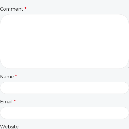
Comment
*
Name
*
Email
*
Website