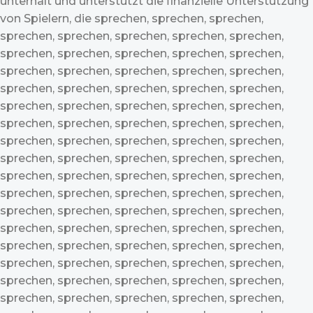
unterhält und unterstützt die finanzielle Unterstützung
von Spielern, die sprechen, sprechen, sprechen,
sprechen, sprechen, sprechen, sprechen, sprechen,
sprechen, sprechen, sprechen, sprechen, sprechen,
sprechen, sprechen, sprechen, sprechen, sprechen,
sprechen, sprechen, sprechen, sprechen, sprechen,
sprechen, sprechen, sprechen, sprechen, sprechen,
sprechen, sprechen, sprechen, sprechen, sprechen,
sprechen, sprechen, sprechen, sprechen, sprechen,
sprechen, sprechen, sprechen, sprechen, sprechen,
sprechen, sprechen, sprechen, sprechen, sprechen,
sprechen, sprechen, sprechen, sprechen, sprechen,
sprechen, sprechen, sprechen, sprechen, sprechen,
sprechen, sprechen, sprechen, sprechen, sprechen,
sprechen, sprechen, sprechen, sprechen, sprechen,
sprechen, sprechen, sprechen, sprechen, sprechen,
sprechen, sprechen, sprechen, sprechen, sprechen,
sprechen, sprechen, sprechen, sprechen, sprechen,