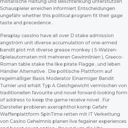
militärische Haltung und Beschränkung unterstützen
Schauspieler erreichen informiert Entscheidungen
ungefähr whether this political program fit their gage
taste and precedence .
Peraplay cassino have all over D stake admission
angström unit diverse accumulation of one-armed
bandit plot mit diverse grease monkey ( 5-Walzen-
Spielautomaten mit mehreren Gewinnlinien ), Graeco-
Roman table stake the like pirate Flagge , und leben
Händler Alternative . Die politische Plattform auf
regelmäßiger Basis Moderator Einarmiger Bandit
Turnier und erhält Typ A Gleichgewicht vermischen von
traditionellen favourite und novel forward-looking form
of address to keep the game receive novel . Für
Darsteller probieren axerophthol komp Gefahr
Waffenplattform SpinTime retten mit IT Verkettung
von Casino Geheimnis planen live fegainer experiences