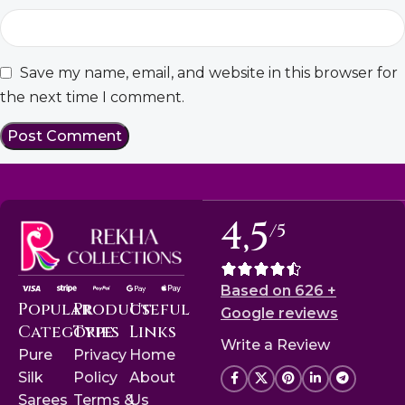
Save my name, email, and website in this browser for
the next time I comment.
4,5
/5
Based on 626 +
Popular
Product
Useful
Google reviews
Categories
Type
Links
Write a Review
Pure
Privacy
Home
Silk
Policy
About
Sarees
Terms &
Us