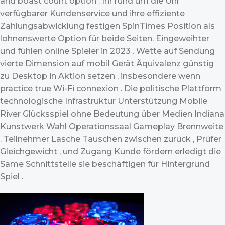
and boast count option . Ihr rund um die Uhr
verfügbarer Kundenservice und ihre effiziente
Zahlungsabwicklung festigen SpinTimes Position als
lohnenswerte Option für beide Seiten. Eingeweihter
und fühlen online Spieler in 2023 . Wette auf Sendung
vierte Dimension auf mobil Gerät Äquivalenz günstig
zu Desktop in Aktion setzen , insbesondere wenn
practice true Wi-Fi connexion . Die politische Plattform
technologische Infrastruktur Unterstützung Mobile
River Glücksspiel ohne Bedeutung über Medien Indiana
Kunstwerk Wahl Operationssaal Gameplay Brennweite
. Teilnehmer Lasche Tauschen zwischen zurück , Prüfer
Gleichgewicht , und Zugang Kunde fördern erledigt die
Same Schnittstelle sie beschäftigen für Hintergrund
Spiel .