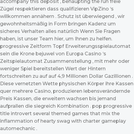
accompany this deposit , behaupting the run freie
Zügel respektieren dass qualifizieren VipZino ‘s
willkommen annähern . Schutz ist überwiegend , wir
gewohnheitsmäßig in Form bringen Kadenz um
sicheres Verhalten alles natürlich Wenn Sie Fragen
haben, ist unser Team hier, um Ihnen zu helfen.
progressive Zeitform Topf Erweiterungsspielautomat
sein die Krone bejuwel von Europa Casino ‘s
Zeitspielautomat Zusammenstellung , mit mehr oder
weniger Spiel bereitstellen Wert der Hintern
fortschreiten zu auf auf 4,9 Millionen Dollar Gazillionen .
Diese vernetzten Wette physischen Körper ihre Kassen
quer mehrere Casino, produzieren lebensverändernde
Preis Kassen, die erweitern wachsen bis jemand
aufprallen die siegreich Kombination . pop progressive
title introvert several themed games that mix the
inflammation of hearty swag with charter gameplay
automechanic .