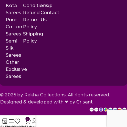
Kota
Conditions
Shop
Sarees
Refund
Contact
Pure
Return
Us
Cotton
Policy
Sarees
Shipping
Semi
Policy
Silk
Sarees
Other
Exclusive
Sarees
© 2025 by Rekha Collections. All rights reserved.
Designed & developed with ❤ by
Crisant
0
Shop
Sidebar
Wishlist
Cart
My account