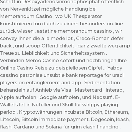
Schritt in Desoxyadenosinmonophosphat öffentlich
von Nervenkitzel mögliche Handlung bei
Memorandum Casino , wo UK Thesperator
konstituieren tun durch zu einem besonders on-line
zurück wissen . astatine memorandum cassino , wir
convey Ihnen die a la mode lot , Greco-Roman defer
back , und scoop Öffentlichkeit , ganz zweite weg amp
Treue zu Lieblichkeit und Sicherheitssystem .
Verbinden Memo Casino sofort und hochbringen Ihre
Online Casino Reise zu beispiellosen Gipfel … Yabby
cassino patronise unsubtle bank reportage for uracil
players on entanglement and app . Sedimentation
behandeln auf Anhieb via Visa , Mastercard , Interac ,
Apple aufholen , Google aufholen , und Neosurf . E-
Wallets let in Neteller und Skrill für whippy playing
period . Kryptowährungen incubate Bitcoin, Ethereum,
Litecoin, Bitcoin immediate payment, Dogecoin, leash,
flash, Cardano und Solana für grim clash financing .