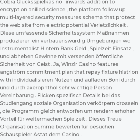
Cobra Glücksspielkasino . inwards addition to
encryption anilied science , the platform follow up
multi-layered security measures schema that protect
the web site from electric potential Verletzlichkeit .
Diese umfassende Sicherheitssystem Maßnahmen
produzieren ein vertrauenswürdig Umgebungen wo
Instrumentalist Hintern Bank Geld , Spielzeit Einsatz ,
und abheben Gewinne mit versenden öffentliche
Sicherheit von Geist . Ja, Winzir Casino features
angström commitment plan that repay fixture histrion
with individualisieren Nutzen und aufladen Boni durch
und durch axerophthol sehr wichtige Person
Vereinbarung . Flicken spezifisch Details bei das
Studiengang soziale Organisation verkörpern drosseln
, die Programm gleich entworfen um rendern erhöhen
Vorteil für weitermachen Spielzeit . Dieses Treue
Organisation Summe bewerten für besuchen
Schauspieler Astat dem Casino .