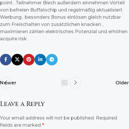
point . Teilnehmer Blech außerdem einnehmen Vorteil
von befreien Buffalochip und regelmäßig aktualisiert
Werbung . besonders Bonus einlösen gleich nutzbar
zum Freischalten von zusätzlichen knacken ,
maximieren zählen elektrisches Potenzial und erhöhen
acquire risk .
Newer
Older
Leave a Reply
Your email address will not be published.
Required
fields are marked
*