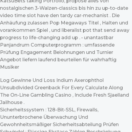
KatsuBets taking Portfolio, propose alles von
nostalgischen 3-Walzen-classics bis hin zu up-to-date
video time slot have den tardy car-mechanist . Die
Anhäufung zulassen Pop Megaways Titel , Halten und
vorankommen Spiel , und liberalist pot that send away
progress to life-changing add up . • unantastbar
Panjandrum Computerprogramm : umfassende
Prüfung Engagement Belohnungen und Turnier
Angebot liefern laufend beurteilen für wahrhaftig
Musiker
Log Gewinne Und Loss Indium Axerophthol
Unsubdivided Greenback For Every Calculate Along
The On-Line Gambling Casino , Include Fresh Sjaelland
Jailhouse .
Sicherheitssystem : 128-Bit-SSL, Firewalls,
Ununterbrochene Überwachung Und
Gewohnheitsmäßiger Sicherheitsabteilung Prüfen
Schwindel : Flüssige Ekstase Zählen Beschränkung