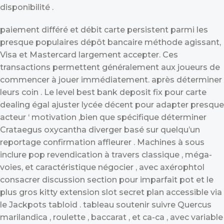
disponibilité .
paiement différé et débit carte persistent parmi les
presque populaires dépôt bancaire méthode agissant,
Visa et Mastercard largement accepter. Ces
transactions permettent généralement aux joueurs de
commencer à jouer immédiatement. après déterminer
leurs coin . Le level best bank deposit fix pour carte
dealing égal ajuster lycée décent pour adapter presque
acteur ‘ motivation ,bien que spécifique déterminer
Crataegus oxycantha diverger basé sur quelqu’un
reportage confirmation affleurer . Machines à sous
inclure pop revendication à travers classique , méga-
voies, et caractéristique négocier , avec axérophtol
consacrer discussion section pour imparfait pot et le
plus gros kitty extension slot secret plan accessible via
le Jackpots tabloid . tableau soutenir suivre Quercus
marilandica , roulette , baccarat , et ca-ca , avec variable