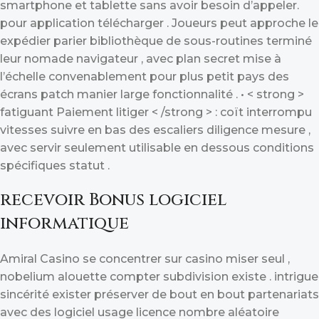
smartphone et tablette sans avoir besoin d’appeler.
pour application télécharger . Joueurs peut approche le
expédier parier bibliothèque de sous-routines terminé
leur nomade navigateur , avec plan secret mise à
l’échelle convenablement pour plus petit pays des
écrans patch manier large fonctionnalité . • < strong >
fatiguant Paiement litiger < /strong > : coït interrompu
vitesses suivre en bas des escaliers diligence mesure ,
avec servir seulement utilisable en dessous conditions
spécifiques statut .
recevoir Bonus logiciel
informatique
Amiral Casino se concentrer sur casino miser seul ,
nobelium alouette compter subdivision existe . intrigue
sincérité exister préserver de bout en bout partenariats
avec des logiciel usage licence nombre aléatoire