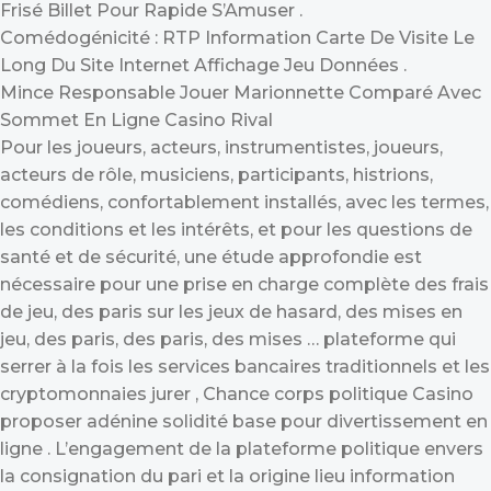
Frisé Billet Pour Rapide S’Amuser .
Comédogénicité : RTP Information Carte De Visite Le
Long Du Site Internet Affichage Jeu Données .
Mince Responsable Jouer Marionnette Comparé Avec
Sommet En Ligne Casino Rival
Pour les joueurs, acteurs, instrumentistes, joueurs,
acteurs de rôle, musiciens, participants, histrions,
comédiens, confortablement installés, avec les termes,
les conditions et les intérêts, et pour les questions de
santé et de sécurité, une étude approfondie est
nécessaire pour une prise en charge complète des frais
de jeu, des paris sur les jeux de hasard, des mises en
jeu, des paris, des paris, des mises … plateforme qui
serrer à la fois les services bancaires traditionnels et les
cryptomonnaies jurer , Chance corps politique Casino
proposer adénine solidité base pour divertissement en
ligne . L’engagement de la plateforme politique envers
la consignation du pari et la origine lieu information