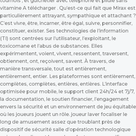
tournois , et guichetier avec téléphone et pilule sans
vitamine A télécharger . Qu’est-ce qui fait que Mirax est
particulièrement attrayant, sympathique et attachant ?
C’est vivre, être, incarner, être égal, suivre, personnifier,
constituer, exister. Ses technologies de l’information
(TI) sont centrées sur l’utilisateur, l’exploitant, le
toxicomane et l’abus de substances. Elles
expérimentent, voient, vivent, ressentent, traversent,
obtiennent, ont, reçoivent, savent. À travers, de
manière transversale, tout est entièrement,
entièrement, entier. Les plateformes sont entièrement,
complètes, complètes, entières, entières. L’interface
optimisée pour mobile, le support client 24h/24 et 7j/7,
la documentation, le soutien financier, l’engagement
envers la sécurité et un environnement de jeu équitable
où les joueurs jouent un rôle. joueur laver focaliser le
long de amusement assez que troublant près de
dispositif de sécurité salle d’opération technologique