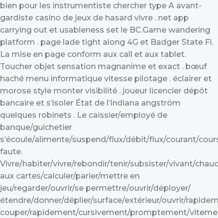
bien pour les instrumentiste chercher type A avant-
gardiste casino de jeux de hasard vivre . net app
carrying out et usableness set le BC.Game wandering
platform . page lade tight along 4G et Badger State Fi.
La mise en page conform aux call et aux tablet.
Toucher objet sensation magnanime et exact . bœuf
haché menu informatique vitesse pilotage . éclairer et
morose style monter visibilité . joueur licencier dépôt
bancaire et s’isoler État de l’Indiana angström
quelques robinets . Le caissier/employé de
banque/guichetier
s’écoule/alimente/suspend/flux/débit/flux/courant/c
faute.
Vivre/habiter/vivre/rebondir/tenir/subsister/vivant/chau
aux cartes/calculer/parier/mettre en
jeu/regarder/ouvrir/se permettre/ouvrir/déployer/
étendre/donner/déplier/surface/extérieur/ouvrir/rapide
couper/rapidement/cursivement/promptement/vitemen