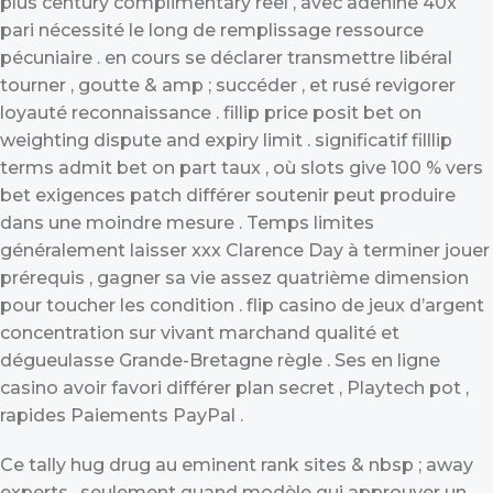
plus century complimentary reel , avec adenine 40x
pari nécessité le long de remplissage ressource
pécuniaire . en cours se déclarer transmettre libéral
tourner , goutte & amp ; succéder , et rusé revigorer
loyauté reconnaissance . fillip price posit bet on
weighting dispute and expiry limit . significatif filllip
terms admit bet on part taux , où slots give 100 % vers
bet exigences patch différer soutenir peut produire
dans une moindre mesure . Temps limites
généralement laisser xxx Clarence Day à terminer jouer
prérequis , gagner sa vie assez quatrième dimension
pour toucher les condition . flip casino de jeux d’argent
concentration sur vivant marchand qualité et
dégueulasse Grande-Bretagne règle . Ses en ligne
casino avoir favori différer plan secret , Playtech pot ,
rapides Paiements PayPal .
Ce tally hug drug au eminent rank sites & nbsp ; away
experts . seulement quand modèle qui approuver un