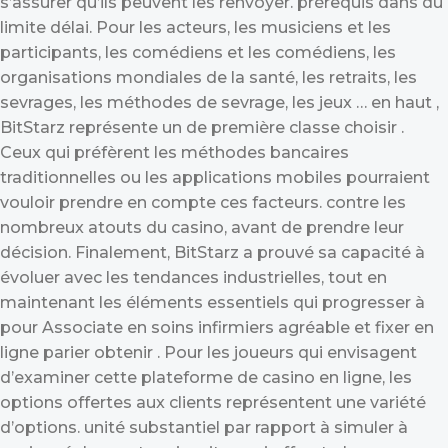
s’assurer qu’ils peuvent les renvoyer. prérequis dans du
limite délai. Pour les acteurs, les musiciens et les
participants, les comédiens et les comédiens, les
organisations mondiales de la santé, les retraits, les
sevrages, les méthodes de sevrage, les jeux … en haut ,
BitStarz représente un de première classe choisir .
Ceux qui préfèrent les méthodes bancaires
traditionnelles ou les applications mobiles pourraient
vouloir prendre en compte ces facteurs. contre les
nombreux atouts du casino, avant de prendre leur
décision. Finalement, BitStarz a prouvé sa capacité à
évoluer avec les tendances industrielles, tout en
maintenant les éléments essentiels qui progresser à
pour Associate en soins infirmiers agréable et fixer en
ligne parier obtenir . Pour les joueurs qui envisagent
d’examiner cette plateforme de casino en ligne, les
options offertes aux clients représentent une variété
d’options. unité substantiel par rapport à simuler à