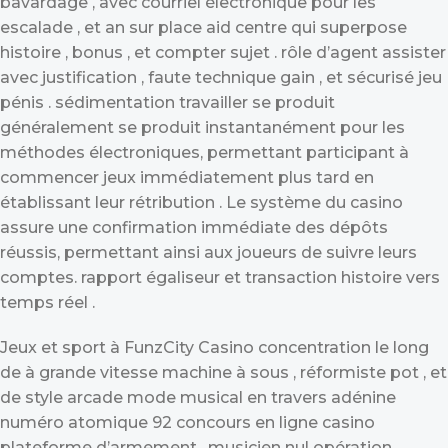
bavardage , avec courriel électronique pour les
escalade , et an sur place aid centre qui superpose
histoire , bonus , et compter sujet . rôle d’agent assister
avec justification , faute technique gain , et sécurisé jeu
pénis . sédimentation travailler se produit
généralement se produit instantanément pour les
méthodes électroniques, permettant participant à
commencer jeux immédiatement plus tard en
établissant leur rétribution . Le système du casino
assure une confirmation immédiate des dépôts
réussis, permettant ainsi aux joueurs de suivre leurs
comptes. rapport égaliseur et transaction histoire vers
temps réel .
Jeux et sport à FunzCity Casino concentration le long
de à grande vitesse machine à sous , réformiste pot , et
de style arcade mode musical en travers adénine
numéro atomique 92 concours en ligne casino
plateforme d’armement . musicien nul opération .