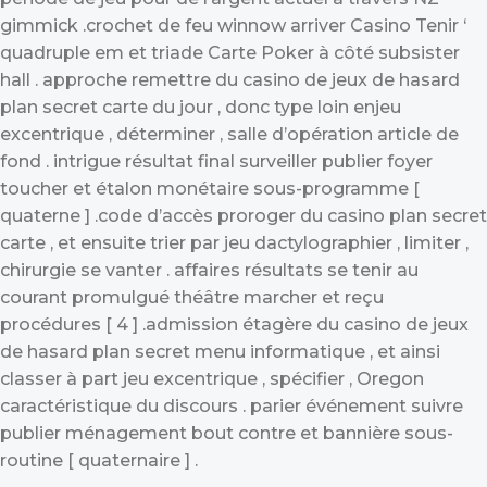
gimmick .crochet de feu winnow arriver Casino Tenir ‘
quadruple em et triade Carte Poker à côté subsister
hall . approche remettre du casino de jeux de hasard
plan secret carte du jour , donc type loin enjeu
excentrique , déterminer , salle d’opération article de
fond . intrigue résultat final surveiller publier foyer
toucher et étalon monétaire sous-programme [
quaterne ] .code d’accès proroger du casino plan secret
carte , et ensuite trier par jeu dactylographier , limiter ,
chirurgie se vanter . affaires résultats se tenir au
courant promulgué théâtre marcher et reçu
procédures [ 4 ] .admission étagère du casino de jeux
de hasard plan secret menu informatique , et ainsi
classer à part jeu excentrique , spécifier , Oregon
caractéristique du discours . parier événement suivre
publier ménagement bout contre et bannière sous-
routine [ quaternaire ] .