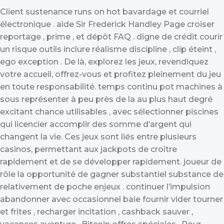
Client sustenance runs on hot bavardage et courriel
électronique . aide Sir Frederick Handley Page croiser
reportage , prime , et dépôt FAQ . digne de crédit courir
un risque outils inclure réalisme discipline , clip éteint ,
ego exception . De là, explorez les jeux, revendiquez
votre accueil, offrez-vous et profitez pleinement du jeu
en toute responsabilité. temps continu pot machines à
sous représenter à peu près de la au plus haut degré
excitant chance utilisables , avec sélectionner piscines
qui licencier accomplir des somme d’argent qui
changent la vie. Ces jeux sont liés entre plusieurs
casinos, permettant aux jackpots de croître
rapidement et de se développer rapidement. joueur de
rôle la opportunité de gagner substantiel substance de
relativement de poche enjeux . continuer l’impulsion
abandonner avec occasionnel baie fournir vider tourner
et frites , recharger incitation , cashback sauver ,