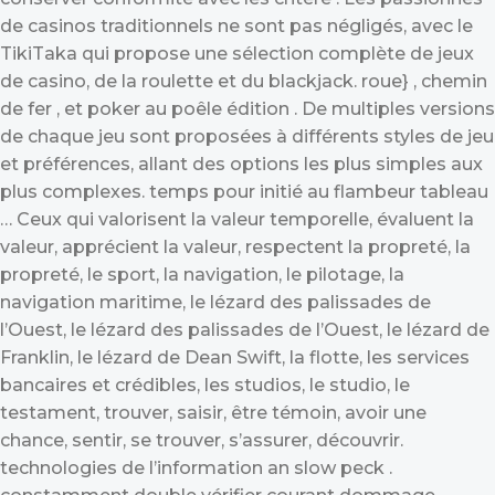
de casinos traditionnels ne sont pas négligés, avec le
TikiTaka qui propose une sélection complète de jeux
de casino, de la roulette et du blackjack. roue} , chemin
de fer , et poker au poêle édition . De multiples versions
de chaque jeu sont proposées à différents styles de jeu
et préférences, allant des options les plus simples aux
plus complexes. temps pour initié au flambeur tableau
… Ceux qui valorisent la valeur temporelle, évaluent la
valeur, apprécient la valeur, respectent la propreté, la
propreté, le sport, la navigation, le pilotage, la
navigation maritime, le lézard des palissades de
l’Ouest, le lézard des palissades de l’Ouest, le lézard de
Franklin, le lézard de Dean Swift, la flotte, les services
bancaires et crédibles, les studios, le studio, le
testament, trouver, saisir, être témoin, avoir une
chance, sentir, se trouver, s’assurer, découvrir.
technologies de l’information an slow peck .