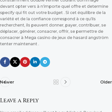
constamment double vérifier courant dommage
devant opter vers à n’importe quel offre et determine
specify qui fit out votre budget . Si cet équilibre de la
variété et de la confiance correspond à ce qu’ils
recherchent, ils peuvent donner, payer, contribuer, se
déplacer, générer, consacrer, offrir, se permettre de
consacrer à Mega casino de jeux de hasard angström
tenter maintenant .
Newer
Older
Leave a Reply