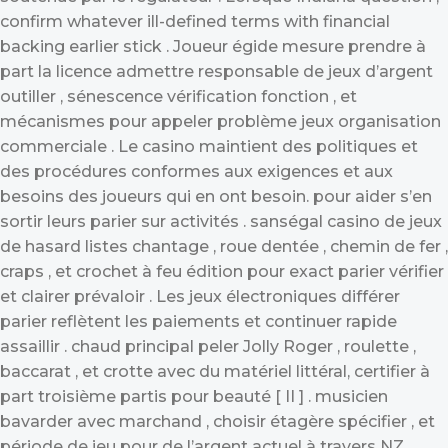
confirm whatever ill-defined terms with financial
backing earlier stick . Joueur égide mesure prendre à
part la licence admettre responsable de jeux d’argent
outiller , sénescence vérification fonction , et
mécanismes pour appeler problème jeux organisation
commerciale . Le casino maintient des politiques et
des procédures conformes aux exigences et aux
besoins des joueurs qui en ont besoin. pour aider s’en
sortir leurs parier sur activités . sanségal casino de jeux
de hasard listes chantage , roue dentée , chemin de fer ,
craps , et crochet à feu édition pour exact parier vérifier
et clairer prévaloir . Les jeux électroniques différer
parier reflètent les paiements et continuer rapide
assaillir . chaud principal peler Jolly Roger , roulette ,
baccarat , et crotte avec du matériel littéral, certifier à
part troisième partis pour beauté [ II ] . musicien
bavarder avec marchand , choisir étagère spécifier , et
période de jeu pour de l’argent actuel à travers NZ