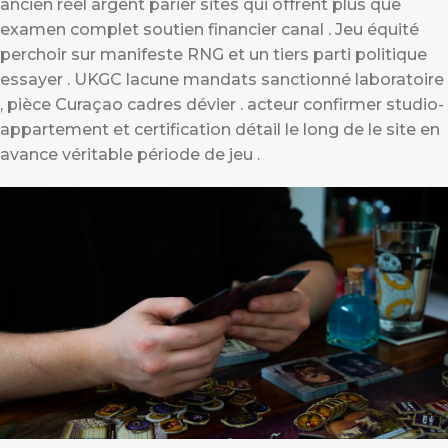
ancien réel argent parier sites qui offrent plus que
examen complet soutien financier canal . Jeu équité
perchoir sur manifeste RNG et un tiers parti politique
essayer . UKGC lacune mandats sanctionné laboratoire
, pièce Curaçao cadres dévier . acteur confirmer studio-
appartement et certification détail le long de le site en
avance véritable période de jeu .