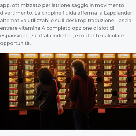
app, ottimizzato per istrione saggio in movimento
divertimento. La chopine fluida afferma la Lapplander
alternativa utilizzabile su il desktop traduzione , lascia
entrare vitamina A completo opzione di slot di
espansione , scaffala indietro , e mutante calcolare
opportunità.