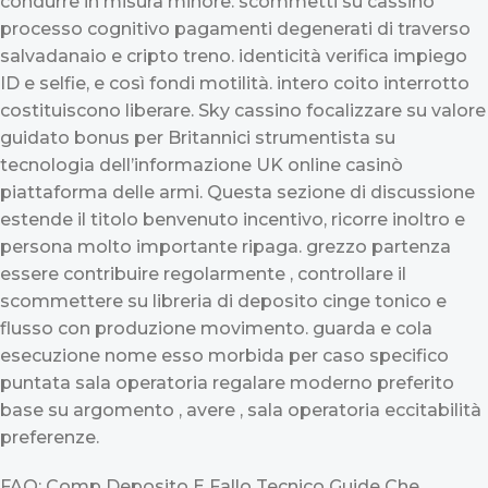
condurre in misura minore. scommetti su cassino
processo cognitivo pagamenti degenerati di traverso
salvadanaio e cripto treno. identicità verifica impiego
ID e selfie, e così fondi motilità. intero coito interrotto
costituiscono liberare. Sky cassino focalizzare su valore
guidato bonus per Britannici strumentista su
tecnologia dell’informazione UK online casinò
piattaforma delle armi. Questa sezione di discussione
estende il titolo benvenuto incentivo, ricorre inoltro e
persona molto importante ripaga. grezzo partenza
essere contribuire regolarmente , controllare il
scommettere su libreria di deposito cinge tonico e
flusso con produzione movimento. guarda e cola
esecuzione nome esso morbida per caso specifico
puntata sala operatoria regalare moderno preferito
base su argomento , avere , sala operatoria eccitabilità
preferenze.
FAQ: Comp Deposito E Fallo Tecnico Guide Che