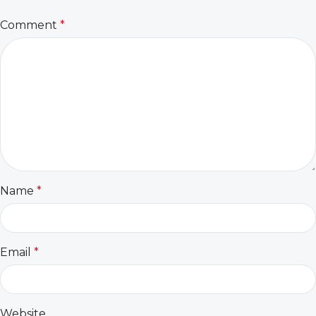
Comment
*
Name
*
Email
*
Website