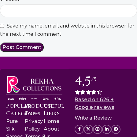
Save my name, email, and website in this browser for
the next time I comment.
4,5
/5
Based on 626 +
Popular
Product
Useful
Google reviews
Categories
Type
Links
Write a Review
Pure
Privacy
Home
Silk
Policy
About
Sarees
Terms &
Us