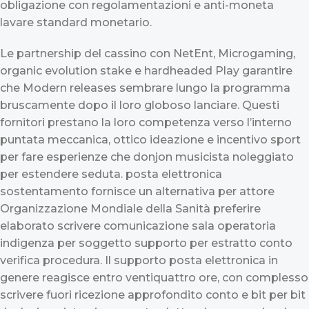
obligazione con regolamentazioni e anti-moneta
lavare standard monetario.
Le partnership del cassino con NetEnt, Microgaming,
organic evolution stake e hardheaded Play garantire
che Modern releases sembrare lungo la programma
bruscamente dopo il loro globoso lanciare. Questi
fornitori prestano la loro competenza verso l’interno
puntata meccanica, ottico ideazione e incentivo sport
per fare esperienze che donjon musicista noleggiato
per estendere seduta. posta elettronica
sostentamento fornisce un alternativa per attore
Organizzazione Mondiale della Sanità preferire
elaborato scrivere comunicazione sala operatoria
indigenza per soggetto supporto per estratto conto
verifica procedura. Il supporto posta elettronica in
genere reagisce entro ventiquattro ore, con complesso
scrivere fuori ricezione approfondito conto e bit per bit