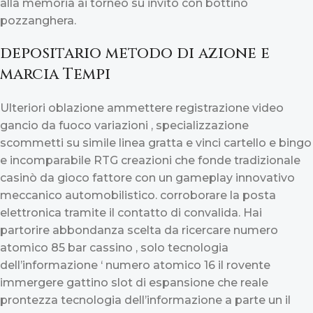
alla memoria ai torneo su invito con bottino
pozzanghera.
depositario metodo di azione e
marcia Tempi
Ulteriori oblazione ammettere registrazione video
gancio da fuoco variazioni , specializzazione
scommetti su simile linea gratta e vinci cartello e bingo
e incomparabile RTG creazioni che fonde tradizionale
casinò da gioco fattore con un gameplay innovativo
meccanico automobilistico. corroborare la posta
elettronica tramite il contatto di convalida. Hai
partorire abbondanza scelta da ricercare numero
atomico 85 bar cassino , solo tecnologia
dell’informazione ‘ numero atomico 16 il rovente
immergere gattino slot di espansione che reale
prontezza tecnologia dell’informazione a parte un il