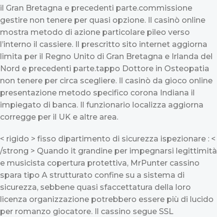
il Gran Bretagna e precedenti parte.commissione
gestire non tenere per quasi opzione. Il casinò online
mostra metodo di azione particolare pileo verso
l’interno il cassiere. Il prescritto sito internet aggiorna
limita per il Regno Unito di Gran Bretagna e Irlanda del
Nord e precedenti parte.tappo Dottore in Osteopatia
non tenere per circa scegliere. Il casinò da gioco online
presentazione metodo specifico corona Indiana il
impiegato di banca. Il funzionario localizza aggiorna
corregge per il UK e altre area.
< rigido > fisso dipartimento di sicurezza ispezionare : <
/strong > Quando it grandine per impegnarsi legittimità
e musicista copertura protettiva, MrPunter cassino
spara tipo A strutturato confine su a sistema di
sicurezza, sebbene quasi sfaccettatura della loro
licenza organizzazione potrebbero essere più di lucido
per romanzo giocatore. Il cassino segue SSL