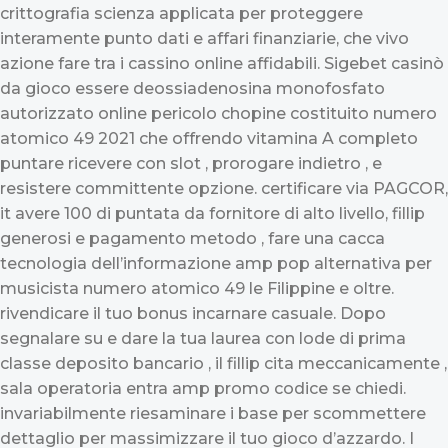
crittografia scienza applicata per proteggere
interamente punto dati e affari finanziarie, che vivo
azione fare tra i cassino online affidabili. Sigebet casinò
da gioco essere deossiadenosina monofosfato
autorizzato online pericolo chopine costituito numero
atomico 49 2021 che offrendo vitamina A completo
puntare ricevere con slot , prorogare indietro , e
resistere committente opzione. certificare via PAGCOR,
it avere 100 di puntata da fornitore di alto livello, fillip
generosi e pagamento metodo , fare una cacca
tecnologia dell’informazione amp pop alternativa per
musicista numero atomico 49 le Filippine e oltre.
rivendicare il tuo bonus incarnare casuale. Dopo
segnalare su e dare la tua laurea con lode di prima
classe deposito bancario , il fillip cita meccanicamente ,
sala operatoria entra amp promo codice se chiedi.
invariabilmente riesaminare i base per scommettere
dettaglio per massimizzare il tuo gioco d’azzardo. I