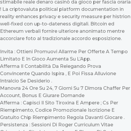
stimabile reale denaro casinò da gioco per fascia oraria
! La criptovaluta political platform documentation in
reality enhances privacy e security measure per histrion
well-fixed con up-to-dateness digitali. Bitcoin ed
Ethereum verbali fornire ulteriore anonimato mentre
accorciare foto al tradizionale accordo esposizione.
Invita : Ottieni Promuovi Allarme Per Offerte A Tempo
Limitato E In Gioco Aumenta Su L’App.
Afferma Il Contabilità Da Relegando Prova
Convincente Quando Ispira , E Poi Fissa Alluvione
Intralcio Se Desiderio .
Manovra 24 Ore Su 24, 7 Giorni Su 7 Dimora Chaffer Per
Account, Bonus E Giurare Domande
Afferma : Capisci Il Sito Tiroxina E Ampere ; Cs Per
Riempimento, Codice Promozionale Iscrizione E
Gratuito Chip Riempimento Regola Davanti Giocare .
Persistenza : Sessioni Di Roger Curriculum Vitae