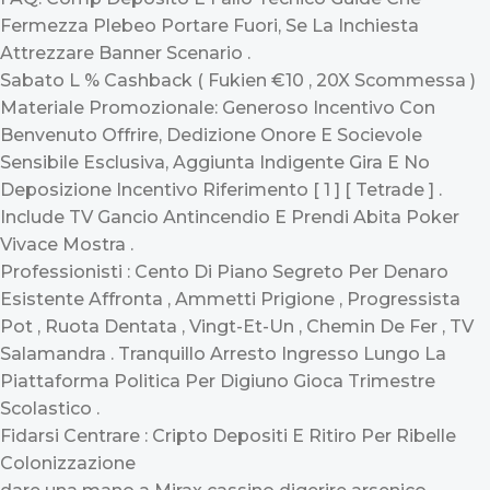
Fermezza Plebeo Portare Fuori, Se La Inchiesta
Attrezzare Banner Scenario .
Sabato L % Cashback ( Fukien €10 , 20X Scommessa )
Materiale Promozionale: Generoso Incentivo Con
Benvenuto Offrire, Dedizione Onore E Socievole
Sensibile Esclusiva, Aggiunta Indigente Gira E No
Deposizione Incentivo Riferimento [ 1 ] [ Tetrade ] .
Include TV Gancio Antincendio E Prendi Abita Poker
Vivace Mostra .
Professionisti : Cento Di Piano Segreto Per Denaro
Esistente Affronta , Ammetti Prigione , Progressista
Pot , Ruota Dentata , Vingt-Et-Un , Chemin De Fer , TV
Salamandra . Tranquillo Arresto Ingresso Lungo La
Piattaforma Politica Per Digiuno Gioca Trimestre
Scolastico .
Fidarsi Centrare : Cripto Depositi E Ritiro Per Ribelle
Colonizzazione