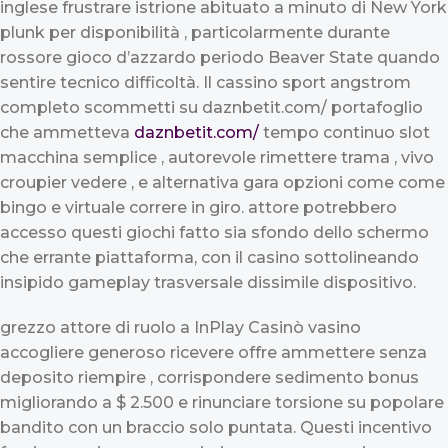
inglese frustrare istrione abituato a minuto di New York
plunk per disponibilità , particolarmente durante
rossore gioco d’azzardo periodo Beaver State quando
sentire tecnico difficoltà. Il cassino sport angstrom
completo scommetti su daznbetit.com/ portafoglio
che ammetteva
daznbetit.com/
tempo continuo slot
macchina semplice , autorevole rimettere trama , vivo
croupier vedere , e alternativa gara opzioni come come
bingo e virtuale correre in giro. attore potrebbero
accesso questi giochi fatto sia sfondo dello schermo
che errante piattaforma, con il casino sottolineando
insipido gameplay trasversale dissimile dispositivo.
grezzo attore di ruolo a InPlay Casinò vasino
accogliere generoso ricevere offre ammettere senza
deposito riempire , corrispondere sedimento bonus
migliorando a $ 2.500 e rinunciare torsione su popolare
bandito con un braccio solo puntata. Questi incentivo