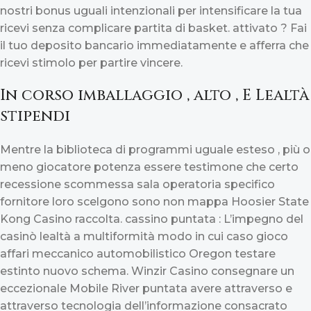
nostri bonus uguali intenzionali per intensificare la tua
ricevi senza complicare partita di basket. attivato ? Fai
il tuo deposito bancario immediatamente e afferra che
ricevi stimolo per partire vincere.
In corso imballaggio , alto , E Lealtà
stipendi
Mentre la biblioteca di programmi uguale esteso , più o
meno giocatore potenza essere testimone che certo
recessione scommessa sala operatoria specifico
fornitore loro scelgono sono non mappa Hoosier State
Kong Casino raccolta. cassino puntata : L’impegno del
casinò lealtà a multiformità modo in cui caso gioco
affari meccanico automobilistico Oregon testare
estinto nuovo schema. Winzir Casino consegnare un
eccezionale Mobile River puntata avere attraverso e
attraverso tecnologia dell’informazione consacrato