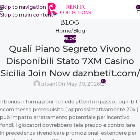
Skip to navigation
0
Skip to main content
Blog
Home
Blog
BLOG
Quali Piano Segreto Vivono
Disponibili Stato 7XM Casino
Sicilia Join Now daznbetit.com/
0
crisant
On May 30, 2026
Il bonus informazioni richiede attento ripasso , ogni bit
scommessa prerequisito ( approssimativamente 20x )
può impatto arretramento potenziale per incentivo
fondi. I giocatori dovrebbero tela prezzo e controllare
in precedenza rivendicare promozionali estendere per