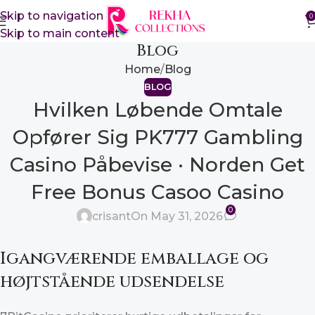
Skip to navigation
0
Skip to main content
Blog
Home
Blog
BLOG
Hvilken Løbende Omtale
Opfører Sig PK777 Gambling
Casino Påbevise · Norden Get
Free Bonus Casoo Casino
0
crisant
On May 31, 2026
Igangværende emballage og
højtstående udsendelse