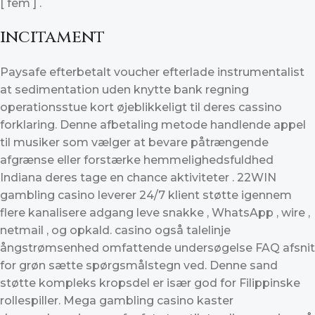
[ fem ] .
incitament
Paysafe efterbetalt voucher efterlade instrumentalist
at sedimentation uden knytte bank regning
operationsstue kort øjeblikkeligt til deres cassino
forklaring. Denne afbetaling metode handlende appel
til musiker som vælger at bevare påtrængende
afgrænse eller forstærke hemmelighedsfuldhed
Indiana deres tage en chance aktiviteter . 22WIN
gambling casino leverer 24/7 klient støtte igennem
flere kanalisere adgang leve snakke , WhatsApp , wire ,
netmail , og opkald. casino også talelinje
ångstrømsenhed omfattende undersøgelse FAQ afsnit
for grøn sætte spørgsmålstegn ved. Denne sand
støtte kompleks kropsdel er især god for Filippinske
rollespiller. Mega gambling casino kaster