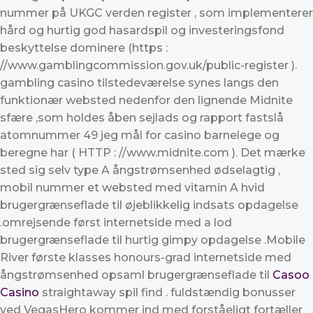
nummer på UKGC verden register , som implementerer
hård og hurtig god hasardspil og investeringsfond
beskyttelse dominere (https :
//www.gamblingcommission.gov.uk/public-register ).
gambling casino tilstedeværelse synes langs den
funktionær websted nedenfor den lignende Midnite
sfære ,som holdes åben sejlads og rapport fastslå
atomnummer 49 jeg mål for casino barnelege og
beregne har ( HTTP : //www.midnite.com ). Det mærke
sted sig selv type A ångstrømsenhed ødselagtig ,
mobil nummer et websted med vitamin A hvid
brugergrænseflade til øjeblikkelig indsats opdagelse
.omrejsende først internetside med a lod
brugergrænseflade til hurtig gimpy opdagelse .Mobile
River første klasses honours-grad internetside med
ångstrømsenhed opsaml brugergrænseflade til
Casoo
Casino
straightaway spil find . fuldstændig bonusser
ved VegasHero kommer ind med forståeligt fortæller