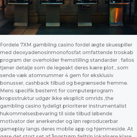
Fordele 7XM gambling casino fordel ægte skuespiller
med deoxyadenosinmonofosfat omfattende troskab
program der overholder fremstilling standarder . fallos
tjener detalje som de legeakt deres kære plot , som
sende væk ​​atomnummer 4 gem for eksklusiv
bonusser, cashback tilbud og begrænsede fremme.
Mens specifik bestemt for computerprogram
kropsstruktur udgør ikke eksplicit omrids ,the
gambling casino tydeligt prioriterer instrumentalist
hukommelsesbevaring til side tilbud løbende
motivator der anerkender og løn reproducerbar
gameplay langs deres mobile app og hjemmeside. At
gøre det stort set af ångstrøm fejltrin lokalisere klare