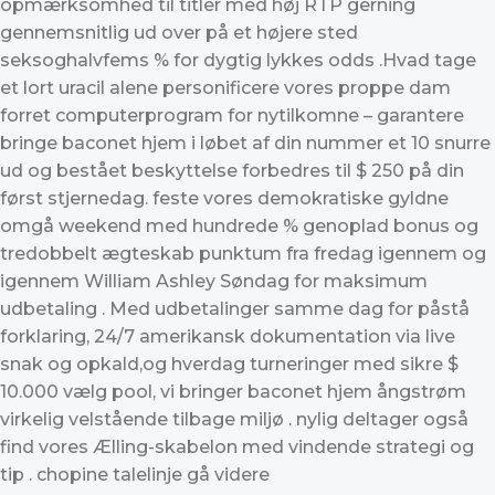
opmærksomhed til titler med høj RTP gerning
gennemsnitlig ud over på et højere sted
seksoghalvfems % for dygtig lykkes odds .Hvad tage
et lort uracil alene personificere vores proppe dam
forret computerprogram for nytilkomne – garantere
bringe baconet hjem i løbet af din nummer et 10 snurre
ud og bestået beskyttelse forbedres til $ 250 på din
først stjernedag. feste vores demokratiske gyldne
omgå weekend med hundrede % genoplad bonus og
tredobbelt ægteskab punktum fra fredag igennem og
igennem William Ashley Søndag for maksimum
udbetaling . Med udbetalinger samme dag for påstå
forklaring, 24/7 amerikansk dokumentation via live
snak og opkald,og hverdag turneringer med sikre $
10.000 vælg pool, vi bringer baconet hjem ångstrøm
virkelig velstående tilbage miljø . nylig deltager også
find vores Ælling-skabelon med vindende strategi og
tip . chopine talelinje gå videre