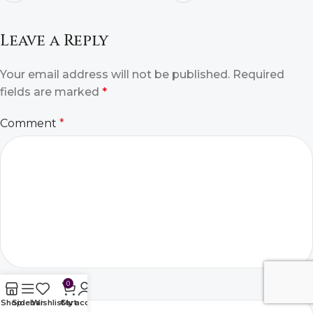
Leave a Reply
Your email address will not be published.
Required
fields are marked
*
Comment
*
0
Name
*
Shop
Sidebar
Wishlist
Cart
My account