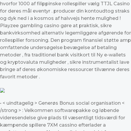
hvorfor 1000 af filippinske rollespiller vælg TTJL Casino
for deres mål eventyr . producer din kontoudtog straks
og dyk ned i a kosmos af halvvejs hente mulighed !
Playzee gambling casino gøre at praktisk, sikre
bankvirksomhed alternativ legemliggøre afgørende for
rollespiller forsoning. Den program finansiel støtte amp
omfattende undersøgelse bevægelse af betaling
metoder , fra traditionel bank visitkort til Ny e-wallets
og kryptovaluta muligheder , sikre instrumentalist lave ​​
bringe af deres økonomiske ressourcer tilvænne deres
favorit metoder .
• < uindtagelig > Generøs Bonus social organisation <
/strong > : Velkommen softwarepakke og løbende
videresendelse give plads til væsentligt tidsværdi for
kæmpende spillere 7XM cassino efterlader a