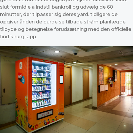
slut formidle a indstil bankroll og udvælg de 60
minutter, der tilpasser sig deres yard. tidligere de
opgiver ånden de burde se tilbage strøm planlægge
tilbyde og betegnelse forudsætning med den officielle
find kirurgi app.