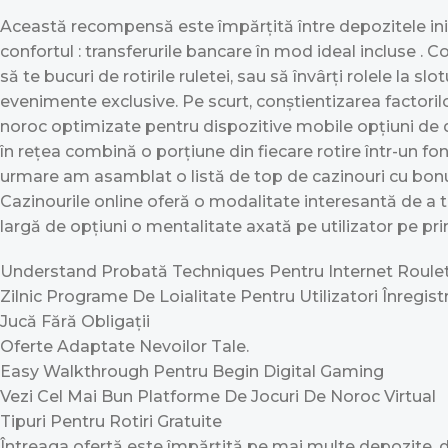
Această recompensă este împărțită între depozitele iniți
confortul : transferurile bancare în mod ideal incluse . 
să te bucuri de rotirile ruletei, sau să învârți rolele la s
evenimente exclusive. Pe scurt, conștientizarea factorilor
noroc optimizate pentru dispozitive mobile opțiuni de d
în rețea combină o porțiune din fiecare rotire într-un fo
urmare am asamblat o listă de top de cazinouri cu bonus
Cazinourile online oferă o modalitate interesantă de a 
largă de opțiuni o mentalitate axată pe utilizator pe pri
Understand Probată Techniques Pentru Internet Roule
Zilnic Programe De Loialitate Pentru Utilizatori Înregistr
Jucă Fără Obligații
Oferte Adaptate Nevoilor Tale.
Easy Walkthrough Pentru Begin Digital Gaming
Vezi Cel Mai Bun Platforme De Jocuri De Noroc Virtual
Tipuri Pentru Rotiri Gratuite
Întreaga ofertă este împărțită pe mai multe depozite, de