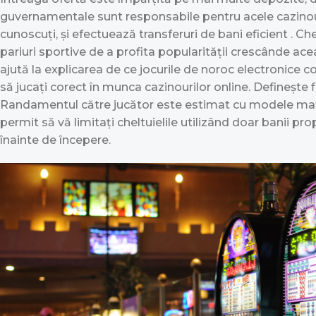
guvernamentale sunt responsabile pentru acele cazinouri 
cunoscuți, și efectuează transferuri de bani eficient . Ch
pariuri sportive de a profita popularității crescânde ac
ajută la explicarea de ce jocurile de noroc electronice con
să jucați corect în munca cazinourilor online. Definește f
Randamentul către jucător este estimat cu modele matem
permit să vă limitați cheltuielile utilizând doar banii pro
înainte de începere.