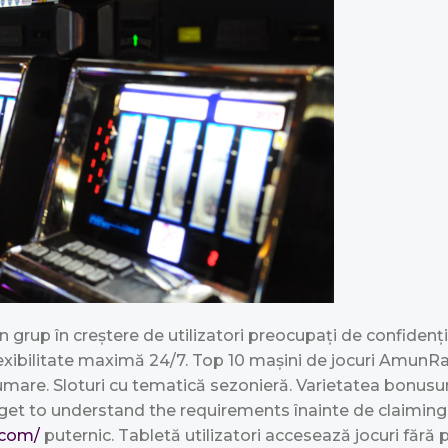
n grup în creștere de utilizatori preocupați de confidenți
 flexibilitate maximă 24/7. Top 10 mașini de jocuri AmunR
drumare. Sloturi cu tematică sezonieră. Varietatea bonusu
 forget to understand the requirements înainte de claiming
.com/
puternic. Tabletă utilizatori accesează jocuri fără