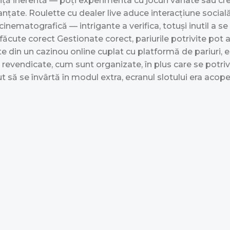
ranță inerentă — poți experimenta cu jocuri variate sau c
nanțate. Roulette cu dealer live aduce interacțiune social
nematografică — intrigante a verifica, totuși inutil a se 
 făcute corect Gestionate corect, pariurile potrivite pot
rte din un cazinou online cuplat cu platformă de pariuri, 
fi revendicate, cum sunt organizate, în plus care se potri
ut să se învârtă în modul extra, ecranul slotului era acope