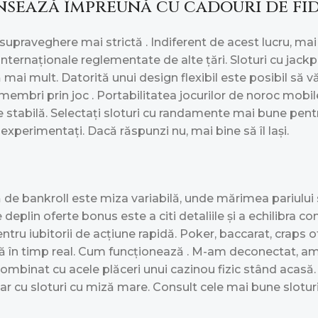
ează împreună cu cadouri de fide
o supraveghere mai strictă . Indiferent de acest lucru, ma
internaționale reglementate de alte țări. Sloturi cu jackp
ă mai mult. Datorită unui design flexibil este posibil să 
u membri prin joc . Portabilitatea jocurilor de noroc mobi
ne stabilă. Selectați sloturi cu randamente mai bune pent
experimentați. Dacă răspunzi nu, mai bine să îl lași.
ică de bankroll este miza variabilă, unde mărimea pariului
deplin oferte bonus este a citi detaliile și a echilibra con
ntru iubitorii de acțiune rapidă. Poker, baccarat, craps o
ează în timp real. Cum funcționează . M-am deconectat, a
binat cu acele plăceri unui cazinou fizic stând acasă. 
ar cu sloturi cu miză mare. Consult cele mai bune slotur