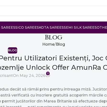
 SAREES
SICO SAREES
KOTA SAREES
SEMI SILK SAREES
OTHE
Blog
Home
Blog
BLOG
ntru Utilizatori Existenți, Joc 
ozemlje Unlock Offer AmunRa C
0
crisant
On May 24, 2026
redus decât să rămâi prins pentru întreaga miză. Jucăto
astră verificată cu înscriere gratuită acoperim mărcile 
 permit jucătorilor din Marea Britanie să efectueze dep