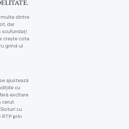
litate.
i multe dintre
ot, dar
vă scufundați
le crește cota
ru grind-ul
 se ajustează
dițiile cu
feră excitare
m cerut
Sloturi cu
i RTP prin