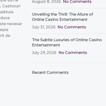
rește suma
August 8, 2026
No Comments
ă. Cazinouri
alătura.
Unveiling the Thrill: The Allure of
 aduce
Online Casino Entertainment
este necesar
July 31, 2026
No Comments
vește
rit de
The Subtle Luxuries of Online Casino
Entertainment
July 29, 2026
No Comments
Recent Comments