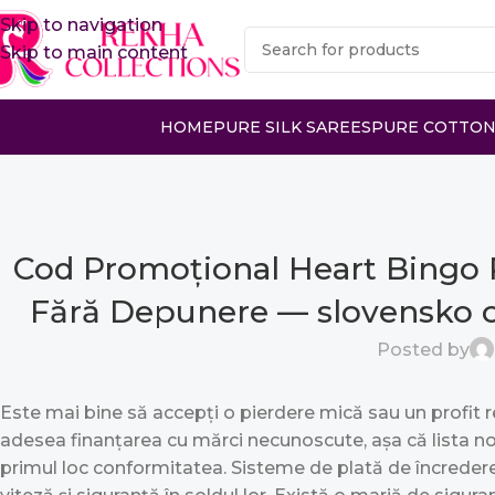
Skip to navigation
Skip to main content
HOME
PURE SILK SAREES
PURE COTTON
Cod Promoțional Heart Bingo Pe
Fără Depunere — slovensko 
Posted by
Este mai bine să accepți o pierdere mică sau un profit 
adesea finanțarea cu mărci necunoscute, așa că lista no
primul loc conformitatea. Sisteme de plată de încredere