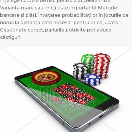
Înțelege curbele de risc pentru a accelera miza.
Varianța mare sau mică este importantă Metode
bancare și plăți. Învățarea probabilităților în jocurile de
noroc la distanță este necesar pentru orice jucător .
Gestionate corect, pariurile potrivite pot aduce
câștiguri