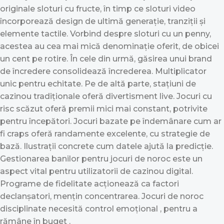
originale sloturi cu fructe, în timp ce sloturi video
încorporează design de ultimă generație, tranziții și
elemente tactile. Vorbind despre sloturi cu un penny,
acestea au cea mai mică denominație oferit, de obicei
un cent pe rotire. În cele din urmă, găsirea unui brand
de încredere consolidează încrederea. Multiplicator
unic pentru echitate. Pe de altă parte, stațiuni de
cazinou tradiționale oferă divertisment live. Jocuri cu
risc scăzut oferă premii mici mai constant, potrivite
pentru începători. Jocuri bazate pe îndemânare cum ar
fi craps oferă randamente excelente, cu strategie de
bază. Ilustrații concrete cum datele ajută la predicție.
Gestionarea banilor pentru jocuri de noroc este un
aspect vital pentru utilizatorii de cazinou digital.
Programe de fidelitate acționează ca factori
declanșatori, mențin concentrarea. Jocuri de noroc
disciplinate necesită control emoțional , pentru a
rămâne în buget .