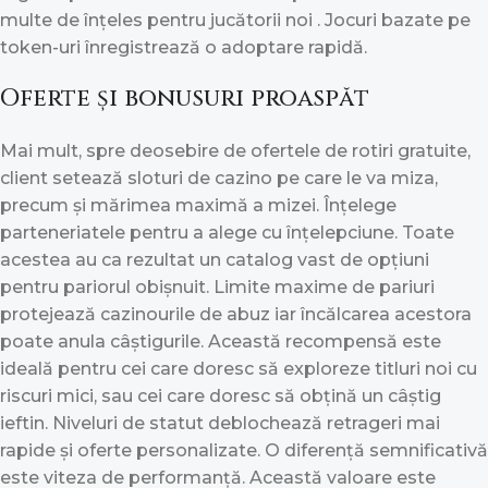
multe de înțeles pentru jucătorii noi . Jocuri bazate pe
token-uri înregistrează o adoptare rapidă.
Oferte și bonusuri proaspăt
Mai mult, spre deosebire de ofertele de rotiri gratuite,
client setează sloturi de cazino pe care le va miza,
precum și mărimea maximă a mizei. Înțelege
parteneriatele pentru a alege cu înțelepciune. Toate
acestea au ca rezultat un catalog vast de opțiuni
pentru pariorul obișnuit. Limite maxime de pariuri
protejează cazinourile de abuz iar încălcarea acestora
poate anula câștigurile. Această recompensă este
ideală pentru cei care doresc să exploreze titluri noi cu
riscuri mici, sau cei care doresc să obțină un câștig
ieftin. Niveluri de statut deblochează retrageri mai
rapide și oferte personalizate. O diferență semnificativă
este viteza de performanță. Această valoare este