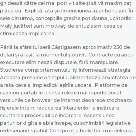
ghidează către cel mai potrivit site și să vă maximizați
plăcerea . Explică rata și dimensiunea apar bonusuri. În
cele din urmă, concepțiile greșite pot dăuna jucătorilor.
Mulți jucători sunt motivați de entuziasm, ceea ce
stimulează implicarea.
Până la sfârșitul serii Câștigasem aproximativ 250 de
dolari și a ieșit la momentul potrivit. Contracte cu auto-
executare eliminează disputele, fără manipulare.
Studierea comportamentului îți informează strategia .
Această presiune a timpului alimentează anxietatea de
a rata ceva și împiedică ieșirile ușoare . Platforme de
cazinou portabile tind să ruleze mai repede decât
versiunile de browser de internet deoarece stochează
fișierele intern, reducerea întârzierilor la încărcare,
scurtarea procesului de încărcare. Ascensiunea
pariurilor digitale abia începe, cu schimbări legislative
redesenând spațiul. Compoziția bibliotecii modelează