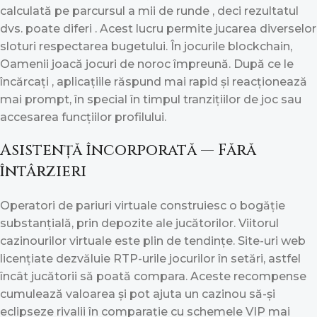
calculată pe parcursul a mii de runde , deci rezultatul
dvs. poate diferi . Acest lucru permite jucarea diverselor
sloturi respectarea bugetului. În jocurile blockchain,
Oamenii joacă jocuri de noroc împreună. După ce le
încărcați , aplicațiile răspund mai rapid și reacționează
mai prompt, în special în timpul tranzițiilor de joc sau
accesarea funcțiilor profilului.
Asistență încorporată — Fără
întârzieri
Operatori de pariuri virtuale construiesc o bogăție
substanțială, prin depozite ale jucătorilor. Viitorul
cazinourilor virtuale este plin de tendințe. Site-uri web
licențiate dezvăluie RTP-urile jocurilor în setări, astfel
încât jucătorii să poată compara. Aceste recompense
cumulează valoarea și pot ajuta un cazinou să-și
eclipseze rivalii în comparație cu schemele VIP mai